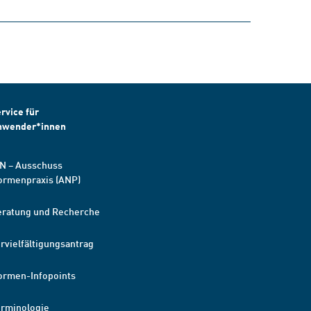
rvice für
nwender*innen
N – Ausschuss
ormenpraxis (ANP)
eratung und Recherche
rvielfältigungsantrag
ormen-Infopoints
erminologie