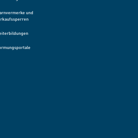
arnvermerke und
erkaufssperren
eiterbildungen
ormungsportale