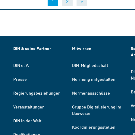
(current)
1
2
>
DIN & seine Partner
Mitwirken
Se
A
DIN e. V.
DIN-Mitgliedschaft
DI
N
Presse
Normung mitgestalten
B
Regierungsbeziehungen
Normenausschüsse
Ve
Veranstaltungen
Gruppe Digitalisierung im
Bauwesen
N
DIN in der Welt
Koordinierungsstellen
T
Publikationen