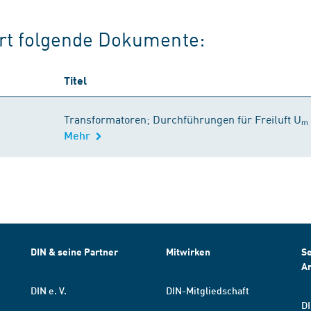
ert folgende Dokumente:
Titel
Transformatoren; Durchführungen für Freiluft Uₘ 
Mehr
DIN & seine Partner
Mitwirken
Se
A
DIN e. V.
DIN-Mitgliedschaft
DI