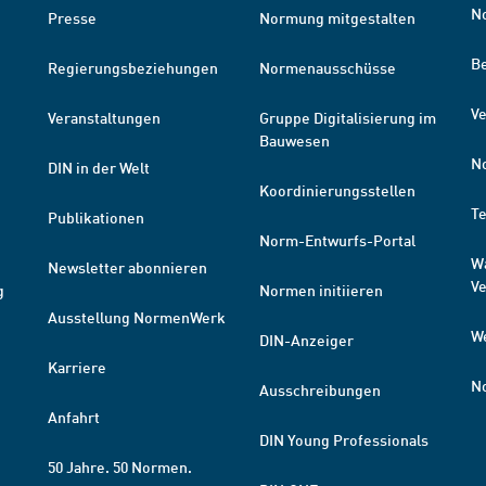
N
Presse
Normung mitgestalten
B
Regierungsbeziehungen
Normenausschüsse
Ve
Veranstaltungen
Gruppe Digitalisierung im
Bauwesen
N
DIN in der Welt
Koordinierungsstellen
T
Publikationen
Norm-Entwurfs-Portal
W
Newsletter abonnieren
V
g
Normen initiieren
Ausstellung NormenWerk
W
DIN-Anzeiger
Karriere
N
Ausschreibungen
Anfahrt
DIN Young Professionals
50 Jahre. 50 Normen.