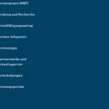
ormenpraxis (ANP)
eratung und Recherche
rvielfältigungsantrag
ormen-Infopoints
erminologie
arnvermerke und
erkaufssperren
eiterbildungen
ormungsportale