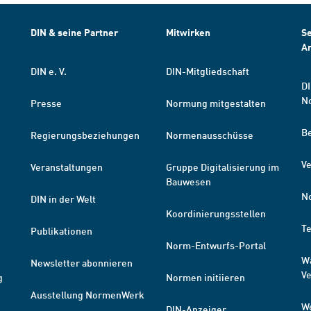
DIN & seine Partner
Mitwirken
Se
A
DIN e. V.
DIN-Mitgliedschaft
DI
N
Presse
Normung mitgestalten
B
Regierungsbeziehungen
Normenausschüsse
Ve
Veranstaltungen
Gruppe Digitalisierung im
Bauwesen
N
DIN in der Welt
Koordinierungsstellen
T
Publikationen
Norm-Entwurfs-Portal
W
Newsletter abonnieren
V
g
Normen initiieren
Ausstellung NormenWerk
W
DIN-Anzeiger