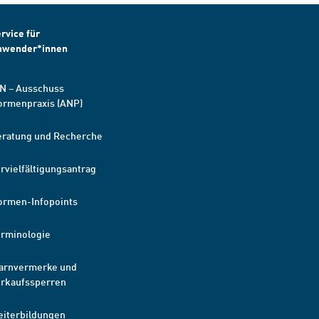
rvice für
nwender*innen
N – Ausschuss
ormenpraxis (ANP)
eratung und Recherche
rvielfältigungsantrag
ormen-Infopoints
erminologie
arnvermerke und
erkaufssperren
eiterbildungen