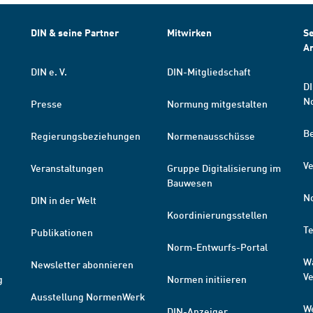
DIN & seine Partner
Mitwirken
Se
A
DIN e. V.
DIN-Mitgliedschaft
DI
N
Presse
Normung mitgestalten
B
Regierungsbeziehungen
Normenausschüsse
Ve
Veranstaltungen
Gruppe Digitalisierung im
Bauwesen
N
DIN in der Welt
Koordinierungsstellen
T
Publikationen
Norm-Entwurfs-Portal
W
Newsletter abonnieren
V
g
Normen initiieren
Ausstellung NormenWerk
W
DIN-Anzeiger