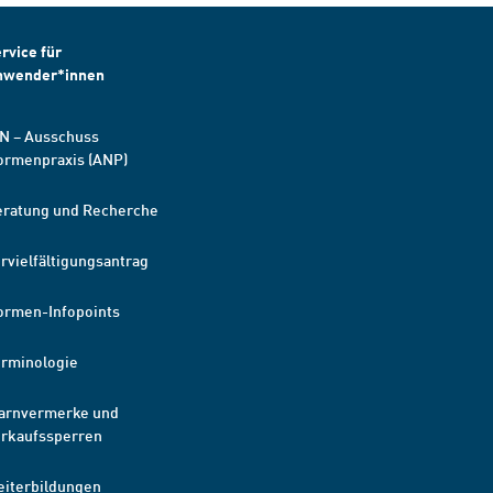
rvice für
nwender*innen
N – Ausschuss
ormenpraxis (ANP)
eratung und Recherche
rvielfältigungsantrag
ormen-Infopoints
erminologie
arnvermerke und
erkaufssperren
eiterbildungen