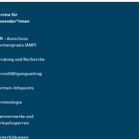
rvice für
nwender*innen
N – Ausschuss
ormenpraxis (ANP)
eratung und Recherche
rvielfältigungsantrag
ormen-Infopoints
erminologie
arnvermerke und
erkaufssperren
eiterbildungen