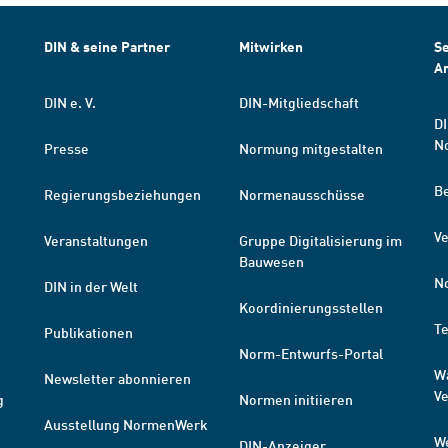
DIN & seine Partner
Mitwirken
Se
A
DIN e. V.
DIN-Mitgliedschaft
DI
N
Presse
Normung mitgestalten
B
Regierungsbeziehungen
Normenausschüsse
Ve
Veranstaltungen
Gruppe Digitalisierung im
Bauwesen
N
DIN in der Welt
Koordinierungsstellen
T
Publikationen
Norm-Entwurfs-Portal
W
Newsletter abonnieren
V
g
Normen initiieren
Ausstellung NormenWerk
W
DIN-Anzeiger