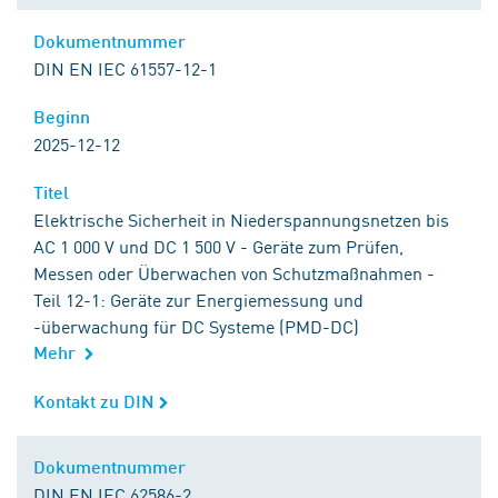
Dokumentnummer
Dokumentnummer
DIN EN IEC 61557-12-1
Beginn
Beginn
2025-12-12
Titel
Titel
Elektrische Sicherheit in Niederspannungsnetzen bis
AC 1 000 V und DC 1 500 V - Geräte zum Prüfen,
Messen oder Überwachen von Schutzmaßnahmen -
Teil 12-1: Geräte zur Energiemessung und
-überwachung für DC Systeme (PMD-DC)
Mehr
Kontakt zu DIN
Kontakt zu DIN
Dokumentnummer
Dokumentnummer
DIN EN IEC 62586-2