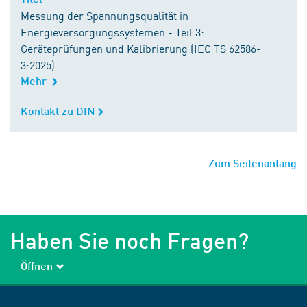
Messung der Spannungsqualität in
Energieversorgungssystemen - Teil 3:
Geräteprüfungen und Kalibrierung (IEC TS 62586-
3:2025)
Mehr
Kontakt zu DIN
Kontakt zu DIN
Zum Seitenanfang
Haben Sie noch Fragen?
Öffnen