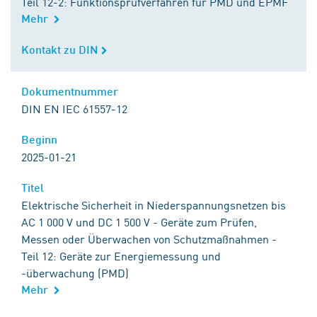
Teil 12-2: Funktionsprüfverfahren für PMD und EPMF
Mehr
Kontakt zu DIN
Kontakt zu DIN
Dokumentnummer
Dokumentnummer
DIN EN IEC 61557-12
Beginn
Beginn
2025-01-21
Titel
Titel
Elektrische Sicherheit in Niederspannungsnetzen bis
AC 1 000 V und DC 1 500 V - Geräte zum Prüfen,
Messen oder Überwachen von Schutzmaßnahmen -
Teil 12: Geräte zur Energiemessung und
-überwachung (PMD)
Mehr