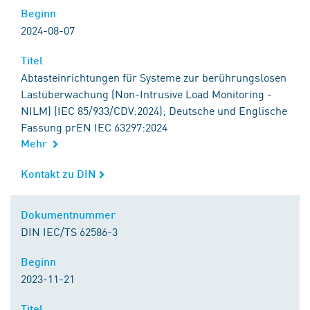
Beginn
Beginn
2024-08-07
Titel
Titel
Abtasteinrichtungen für Systeme zur berührungslosen
Lastüberwachung (Non-Intrusive Load Monitoring -
NILM) (IEC 85/933/CDV:2024); Deutsche und Englische
Fassung prEN IEC 63297:2024
Mehr
Kontakt zu DIN
Kontakt zu DIN
Dokumentnummer
Dokumentnummer
DIN IEC/TS 62586-3
Beginn
Beginn
2023-11-21
Titel
Titel