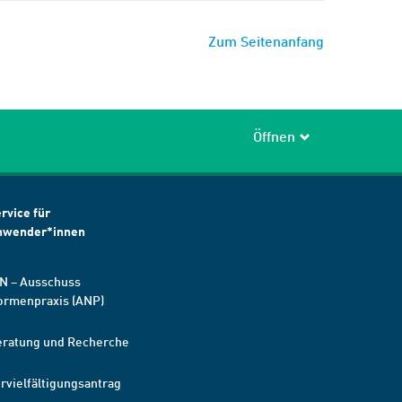
Zum Seitenanfang
Öffnen
rvice für
nwender*innen
N – Ausschuss
ormenpraxis (ANP)
eratung und Recherche
rvielfältigungsantrag