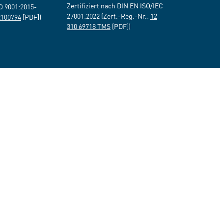
Zertifiziert nach DIN EN ISO/IEC
SO 9001:2015-
27001:2022 (Zert.-Reg.-Nr.:
12
2100794
[PDF])
310 69718 TMS
[PDF])