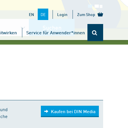
DE
EN
Login
Zum Shop
Suchen
itwirken
Service für Anwender*innen
Kaufen bei DIN Media
 und
Kaufen bei DIN Media
sche