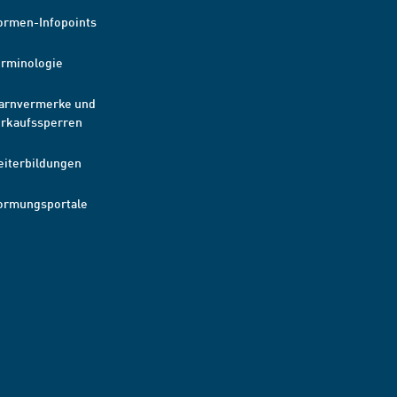
ormen-Infopoints
erminologie
arnvermerke und
erkaufssperren
eiterbildungen
ormungsportale