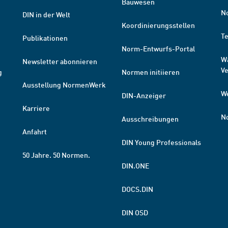
Bauwesen
N
DIN in der Welt
Koordinierungsstellen
T
Publikationen
Norm-Entwurfs-Portal
W
Newsletter abonnieren
V
g
Normen initiieren
Ausstellung NormenWerk
W
DIN-Anzeiger
Karriere
N
Ausschreibungen
Anfahrt
DIN Young Professionals
50 Jahre. 50 Normen.
DIN.ONE
DOCS.DIN
DIN OSD