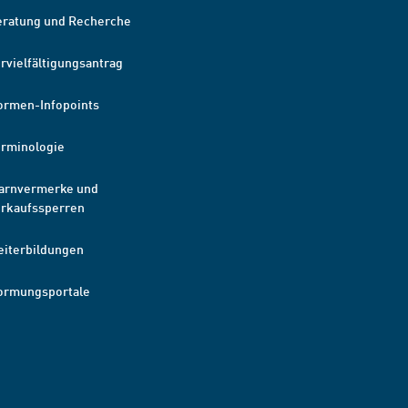
eratung und Recherche
rvielfältigungsantrag
ormen-Infopoints
erminologie
arnvermerke und
erkaufssperren
eiterbildungen
ormungsportale