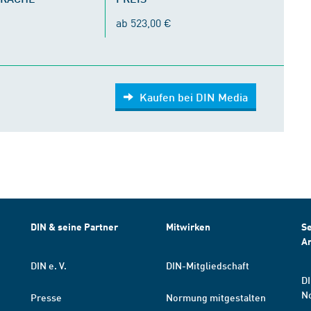
ab 523,00 €
Kaufen bei DIN Media
DIN & seine Partner
Mitwirken
Se
A
DIN e. V.
DIN-Mitgliedschaft
DI
N
Presse
Normung mitgestalten