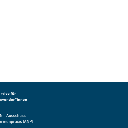
rvice für
nwender*innen
N – Ausschuss
ormenpraxis (ANP)