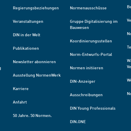
B
Regierungsbeziehungen
Normenausschüsse
Ve
Veranstaltungen
Gruppe Digitalisierung im
Bauwesen
N
DIN in der Welt
Koordinierungsstellen
T
Publikationen
Norm-Entwurfs-Portal
W
Newsletter abonnieren
V
g
Normen initiieren
Ausstellung NormenWerk
W
DIN-Anzeiger
Karriere
N
Ausschreibungen
Anfahrt
DIN Young Professionals
50 Jahre. 50 Normen.
DIN.ONE