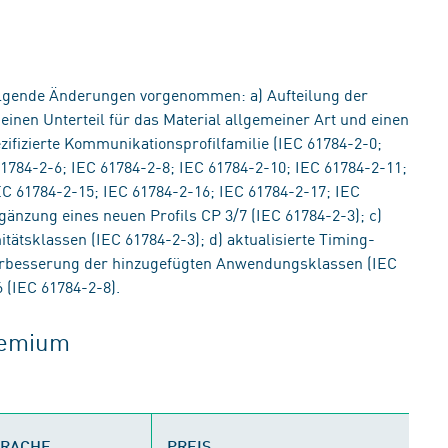
lgende Änderungen vorgenommen: a) Aufteilung der
einen Unterteil für das Material allgemeiner Art und einen
ifizierte Kommunikationsprofilfamilie (IEC 61784-2-0;
61784-2-6; IEC 61784-2-8; IEC 61784-2-10; IEC 61784-2-11;
EC 61784-2-15; IEC 61784-2-16; IEC 61784-2-17; IEC
gänzung eines neuen Profils CP 3/7 (IEC 61784-2-3); c)
tätsklassen (IEC 61784-2-3); d) aktualisierte Timing-
Verbesserung der hinzugefügten Anwendungsklassen (IEC
 (IEC 61784-2-8).
gremium
PRACHE
PREIS