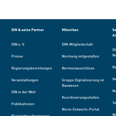
DIN & seine Partner
Mitwirken
Se
A
DIN e. V.
DIN-Mitgliedschaft
DI
N
Presse
Normung mitgestalten
B
Regierungsbeziehungen
Normenausschüsse
Ve
Veranstaltungen
Gruppe Digitalisierung im
Bauwesen
N
DIN in der Welt
Koordinierungsstellen
T
Publikationen
Norm-Entwurfs-Portal
W
Newsletter abonnieren