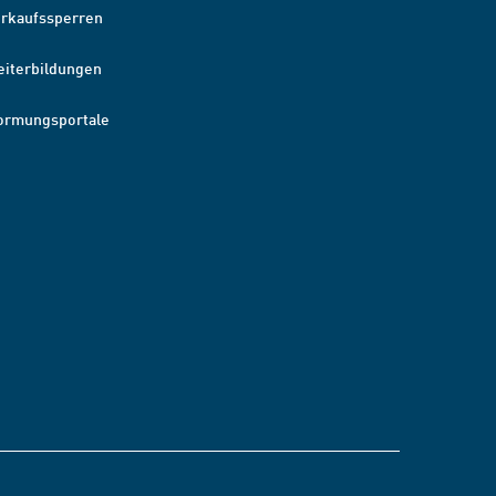
erkaufssperren
eiterbildungen
ormungsportale