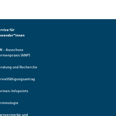
rvice für
nwender*innen
N – Ausschuss
ormenpraxis (ANP)
eratung und Recherche
rvielfältigungsantrag
ormen-Infopoints
erminologie
arnvermerke und