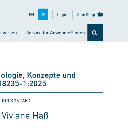
DE
EN
Login
Zum Shop
itwirken
Service für Anwender*innen
nologie, Konzepte und
18235-1:2025
IHR KONTAKT
Viviane Haß