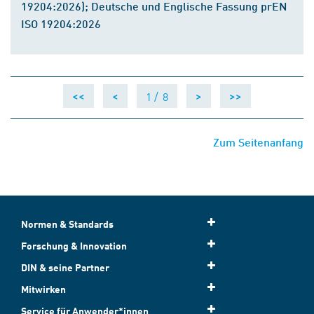
19204:2026); Deutsche und Englische Fassung prEN
ISO 19204:2026
1 /
8
<<
<
>
>>
Zum Seitenanfang
Normen & Standards
Forschung & Innovation
DIN & seine Partner
Mitwirken
Service für Anwender*innen