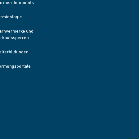
ormen-Infopoints
erminologie
arnvermerke und
erkaufssperren
eiterbildungen
ormungsportale