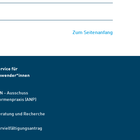
Zum Seitenanfang
rvice für
nwender*innen
N – Ausschuss
ormenpraxis (ANP)
eratung und Recherche
rvielfältigungsantrag