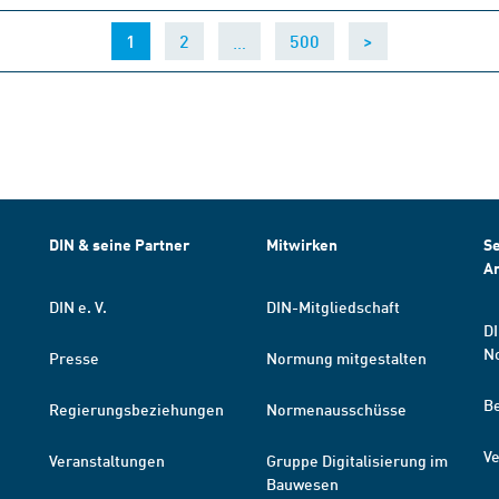
(current)
…
1
2
500
>
DIN & seine Partner
Mitwirken
Se
A
DIN e. V.
DIN-Mitgliedschaft
DI
N
Presse
Normung mitgestalten
B
Regierungsbeziehungen
Normenausschüsse
Ve
Veranstaltungen
Gruppe Digitalisierung im
Bauwesen