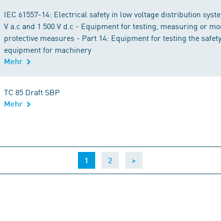
IEC 61557-14: Electrical safety in low voltage distribution syst
V a.c and 1 500 V d.c - Equipment for testing, measuring or mo
protective measures - Part 14: Equipment for testing the safety 
equipment for machinery
Mehr
TC 85 Draft SBP
Mehr
(current)
1
2
>