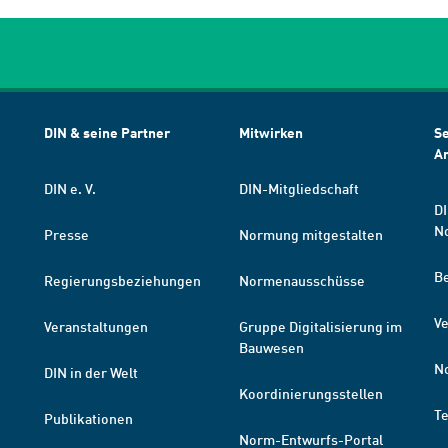
DIN & seine Partner
Mitwirken
Se
A
DIN e. V.
DIN-Mitgliedschaft
DI
N
Presse
Normung mitgestalten
B
Regierungsbeziehungen
Normenausschüsse
Ve
Veranstaltungen
Gruppe Digitalisierung im
Bauwesen
N
DIN in der Welt
Koordinierungsstellen
T
Publikationen
Norm-Entwurfs-Portal