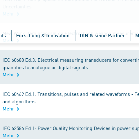
Uncertainties
Mehr
New Work Item proposal on Electroshock weapon measureme
rds
Forschung & Innovation
DIN & seine Partner
M
Mehr
IEC 60688 Ed.3: Electrical measuring transducers for converting
quantities to analogue or digital signals
Mehr
IEC 60469 Ed.1: Transitions, pulses and related waveforms - Te
and algorithms
Mehr
IEC 62586 Ed.1: Power Quality Monitoring Devices in power su
Mehr