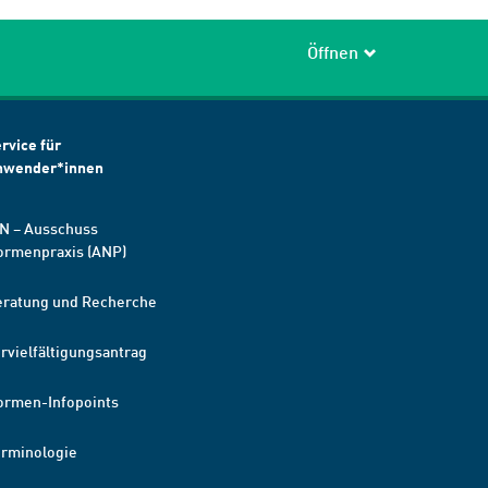
Öffnen
rvice für
nwender*innen
N – Ausschuss
ormenpraxis (ANP)
eratung und Recherche
rvielfältigungsantrag
ormen-Infopoints
erminologie