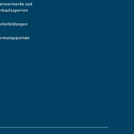
arnvermerke und
erkaufssperren
eiterbildungen
ormungsportale