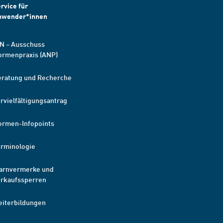
rvice für
nwender*innen
N – Ausschuss
ormenpraxis (ANP)
eratung und Recherche
rvielfältigungsantrag
ormen-Infopoints
erminologie
arnvermerke und
erkaufssperren
eiterbildungen