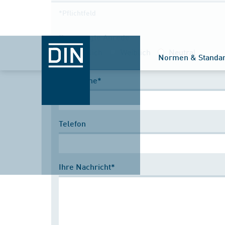
*Pflichtfeld
Bevorzugte Anrede
Männlich
Weiblich
Neutral
Normen & Standa
Nachname*
Telefon
Ihre Nachricht*