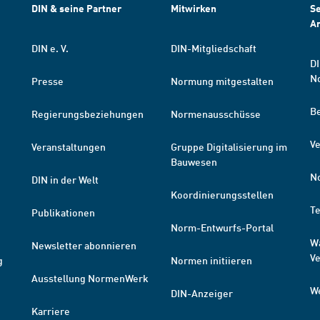
DIN & seine Partner
Mitwirken
Se
A
DIN e. V.
DIN-Mitgliedschaft
DI
N
Presse
Normung mitgestalten
B
Regierungsbeziehungen
Normenausschüsse
Ve
Veranstaltungen
Gruppe Digitalisierung im
Bauwesen
N
DIN in der Welt
Koordinierungsstellen
T
Publikationen
Norm-Entwurfs-Portal
W
Newsletter abonnieren
V
g
Normen initiieren
Ausstellung NormenWerk
W
DIN-Anzeiger
Karriere