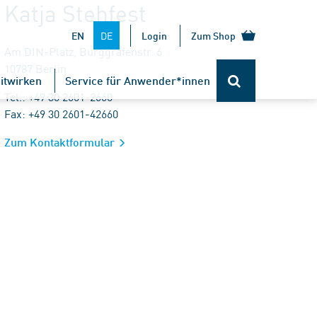
Katja Stehfest
DE
EN
Login
Zum Shop
Am DIN-Platz, Burggrafenstr. 6
10787 Berlin
itwirken
Service für Anwender*innen
Tel.: +49 30 2601-2660
Fax: +49 30 2601-42660
Zum Kontaktformular