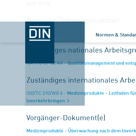
2025-01-28
Geplante Dokumentnummer
ISO/AWI TR 20416
Normen & Standa
Zuständiges nationales Arbeits
NA 176-01-02 AA
- Qualitätsmanagement und ents
Zuständiges internationales Arb
ISO/TC 210/WG 6
- Medizinprodukte - Leitfaden f
Inverkehrbringen
Vorgänger-Dokument(e)
Medizinprodukte - Überwachung nach dem Inver