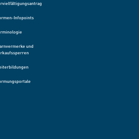
rvielfältigungsantrag
ormen-Infopoints
erminologie
arnvermerke und
erkaufssperren
eiterbildungen
ormungsportale