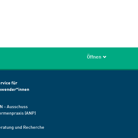
Öffnen
rvice für
nwender*innen
N – Ausschuss
ormenpraxis (ANP)
eratung und Recherche