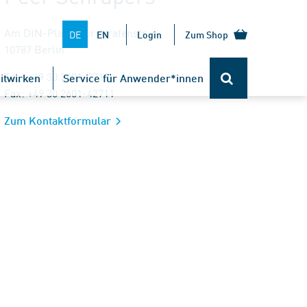
Am DIN-Platz, Burggrafenstr. 6
DE
EN
Login
Zum Shop
10787 Berlin
Tel.: +49 30 2601-2711
itwirken
Service für Anwender*innen
Fax: +49 30 2601-42711
Zum Kontaktformular