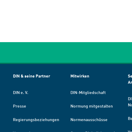
DIN & seine Partner
Mitwirken
Se
A
DIN e. V.
DIN-Mitgliedschaft
DI
N
Presse
Normung mitgestalten
B
Regierungsbeziehungen
Normenausschüsse
Ve