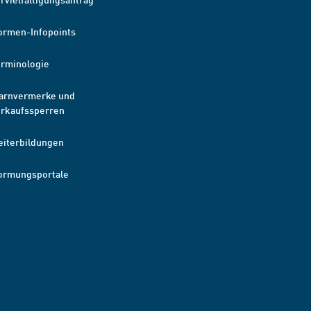
ormen-Infopoints
erminologie
arnvermerke und
erkaufssperren
eiterbildungen
ormungsportale