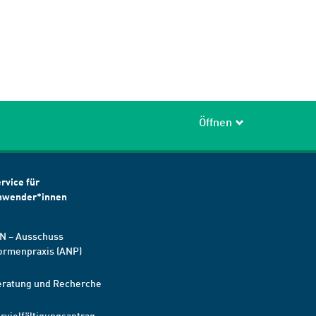
Öffnen
rvice für
nwender*innen
N – Ausschuss
ormenpraxis (ANP)
eratung und Recherche
rvielfältigungsantrag