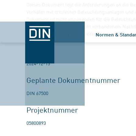
Dieses Dokument legt die Anforderungen an die Be
Vorhäfen mit ortsfesten Beleuchtungsanlagen und i
Dokument ist nicht anzuwenden für die Beleuchtun
Sportbootsschleusen bei nicht vorhandenem Nachtb
für die Beleuchtung von Arbeitsplätzen in Schleuse
Normen & Standa
Beginn
2024-12-13
Geplante Dokumentnummer
DIN 67500
Projektnummer
05800893