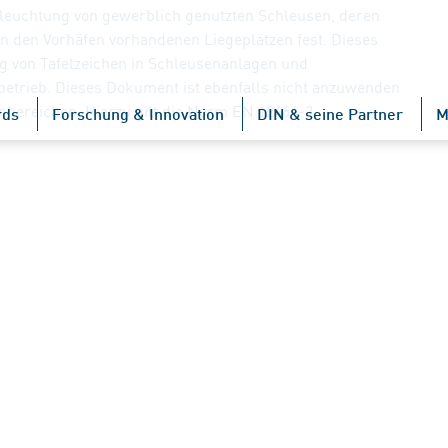
leuchtung von gewerblich genutzten Schleusen, deren
n den Vorhäfen vorhandenen Liegeplätzen fest. Dieses
g von Tafelzeichen in Schleusenanlagen und
etrieb. Dieses Dokument ist ebenfalls nicht anzuwenden
nbereichen. Hierzu gilt die Norm EN 12464-2.
rds
Forschung & Innovation
DIN & seine Partner
M