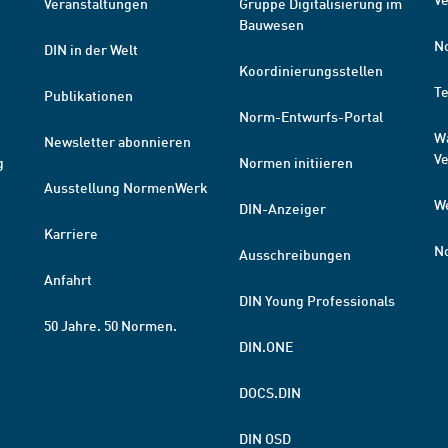
Veranstaltungen
Gruppe Digitalisierung im
Bauwesen
N
DIN in der Welt
Koordinierungsstellen
T
Publikationen
Norm-Entwurfs-Portal
W
Newsletter abonnieren
V
g
Normen initiieren
Ausstellung NormenWerk
W
DIN-Anzeiger
Karriere
N
Ausschreibungen
Anfahrt
DIN Young Professionals
50 Jahre. 50 Normen.
DIN.ONE
DOCS.DIN
DIN OSD