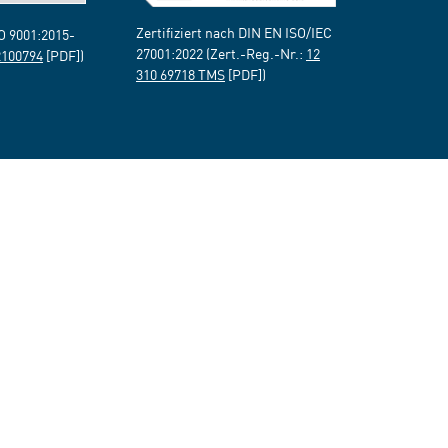
Zertifiziert nach DIN EN ISO/IEC
SO 9001:2015-
27001:2022 (Zert.-Reg.-Nr.:
12
2100794
[PDF])
310 69718 TMS
[PDF])