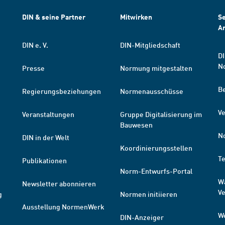
DIN & seine Partner
Mitwirken
Se
A
DIN e. V.
DIN-Mitgliedschaft
DI
N
Presse
Normung mitgestalten
B
Regierungsbeziehungen
Normenausschüsse
Ve
Veranstaltungen
Gruppe Digitalisierung im
Bauwesen
N
DIN in der Welt
Koordinierungsstellen
T
Publikationen
Norm-Entwurfs-Portal
W
Newsletter abonnieren
V
g
Normen initiieren
Ausstellung NormenWerk
W
DIN-Anzeiger