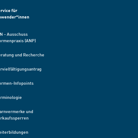
rvice für
nwender*innen
N – Ausschuss
ormenpraxis (ANP)
eratung und Recherche
rvielfältigungsantrag
ormen-Infopoints
erminologie
arnvermerke und
erkaufssperren
eiterbildungen