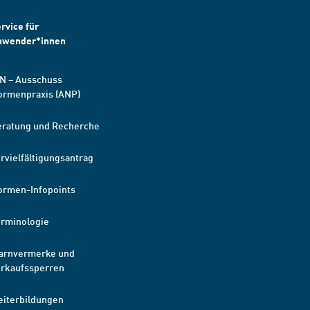
rvice für
nwender*innen
N – Ausschuss
ormenpraxis (ANP)
eratung und Recherche
rvielfältigungsantrag
ormen-Infopoints
erminologie
arnvermerke und
erkaufssperren
eiterbildungen