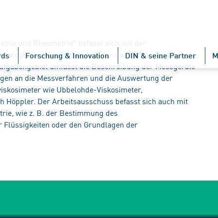
trie und Rheometrie" befasst sich mit der
heologischen Größen als Maß für das Verformungs- und
rds
Forschung & Innovation
DIN & seine Partner
M
 Aufgabengebiet umfasst die Beschreibung der Messgeräte
gen an die Messverfahren und die Auswertung der
rviskosimeter wie Ubbelohde-Viskosimeter,
h Höppler. Der Arbeitsausschuss befasst sich auch mit
rie, wie z. B. der Bestimmung des
r Flüssigkeiten oder den Grundlagen der