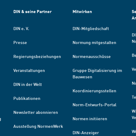
DIN & seine Partner
Mitwirken
Se
A
DIN e. V.
DIN-Mitgliedschaft
DI
N
Presse
Normung mitgestalten
B
Regierungsbeziehungen
Normenausschüsse
Ve
Veranstaltungen
Gruppe Digitalisierung im
Bauwesen
N
DIN in der Welt
Koordinierungsstellen
T
Publikationen
Norm-Entwurfs-Portal
W
Newsletter abonnieren
V
g
Normen initiieren
Ausstellung NormenWerk
W
DIN-Anzeiger