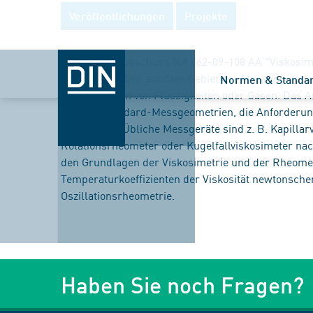
Veröffentlichungen
Projekte
Der Arbeitsausschuss NA 062-09-108 AA "Viskosime
Normungsarbeit auf dem Gebiet der Messung der r
Normen & Standa
Fließverhalten von Flüssigkeiten oder Gasen. Das
und der Standard-Messgeometrien, die Anforderun
Ergebnisse. Übliche Messgeräte sind z. B. Kapilla
Rotationsrheometer oder Kugelfallviskosimeter nac
den Grundlagen der Viskosimetrie und der Rheomet
Temperaturkoeffizienten der Viskosität newtonsche
Oszillationsrheometrie.
Haben Sie noch Fragen?