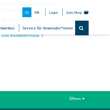
Am DIN-Platz, Burggrafenstr. 6
10787 Berlin
DE
EN
Login
Zum Shop
Tel.: +49 30 2601-2005
Fax: +49 30 2601-42005
itwirken
Service für Anwender*innen
Zum Kontaktformular
Öffnen