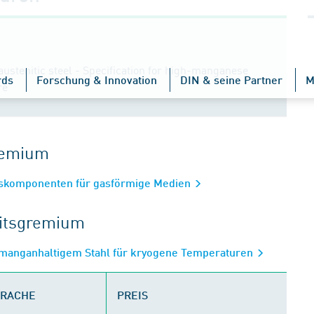
stenitic steel - Specification for high-manganese
rds
Forschung & Innovation
DIN & seine Partner
M
re
gremium
gskomponenten für gasförmige Medien
eitsgremium
hmanganhaltigem Stahl für kryogene Temperaturen
PRACHE
PREIS