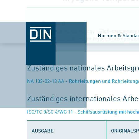
Titel (englisch)
Ships and marine technology - High-manganese au
Normen & Standa
austenitic steel castings for cryogenic temperatu
Zuständiges nationales Arbeits
NA 132-02-13 AA
- Rohrleitungen und Rohrleitun
Zuständiges internationales Arb
ISO/TC 8/SC 4/WG 11
- Schiffsausrüstung mit hoc
AUSGABE
ORIGINALS