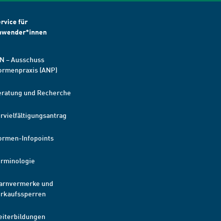
rvice für
nwender*innen
N – Ausschuss
ormenpraxis (ANP)
eratung und Recherche
rvielfältigungsantrag
ormen-Infopoints
erminologie
arnvermerke und
erkaufssperren
eiterbildungen