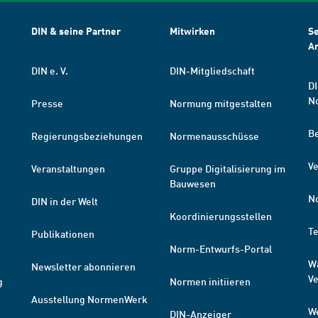
DIN & seine Partner
Mitwirken
Se
A
DIN e. V.
DIN-Mitgliedschaft
DI
N
Presse
Normung mitgestalten
B
Regierungsbeziehungen
Normenausschüsse
Ve
Veranstaltungen
Gruppe Digitalisierung im
Bauwesen
N
DIN in der Welt
Koordinierungsstellen
T
Publikationen
Norm-Entwurfs-Portal
W
Newsletter abonnieren
V
g
Normen initiieren
Ausstellung NormenWerk
W
DIN-Anzeiger