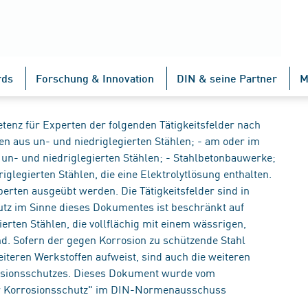
rds
Forschung & Innovation
DIN & seine Partner
M
enz für Experten der folgenden Tätigkeitsfelder nach
en aus un- und niedriglegierten Stählen; - am oder im
un- und niedriglegierten Stählen; - Stahlbetonbauwerke;
glegierten Stählen, die eine Elektrolytlösung enthalten.
perten ausgeübt werden. Die Tätigkeitsfelder sind in
hutz im Sinne dieses Dokumentes ist beschränkt auf
erten Stählen, die vollflächig mit einem wässrigen,
ind. Sofern der gegen Korrosion zu schützende Stahl
iteren Werkstoffen aufweist, sind auch die weiteren
rosionsschutzes. Dieses Dokument wurde vom
r Korrosionsschutz" im DIN-Normenausschuss