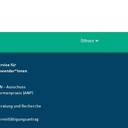
Öffnen
rvice für
nwender*innen
N – Ausschuss
ormenpraxis (ANP)
eratung und Recherche
rvielfältigungsantrag