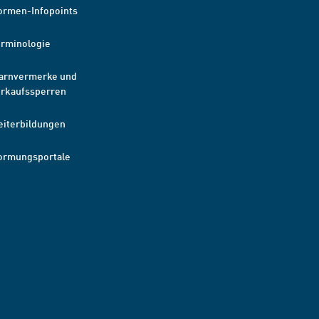
ormen-Infopoints
erminologie
arnvermerke und
erkaufssperren
eiterbildungen
ormungsportale