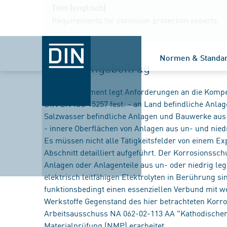
Titel (englisch)
Requirements for corrosion protection experts
Normen & Standa
Einführungsbeitrag
Dieses Dokument legt Anforderungen an die Kompet
DIN EN ISO 15257 fest: - an Land befindliche Anlag
Salzwasser befindliche Anlagen und Bauwerke aus 
- innere Oberflächen von Anlagen aus un- und niedri
Es müssen nicht alle Tätigkeitsfelder von einem Ex
Abschnitt detailliert aufgeführt. Der Korrosionssc
Anlagen oder Anlagenteile aus un- oder niedrig legi
elektrisch leitfähigen Elektrolyten in Berührung s
funktionsbedingt einen essenziellen Verbund mit we
Werkstoffe Gegenstand des hier betrachteten Kor
Arbeitsausschuss NA 062-02-113 AA "Kathodische
Materialprüfung (NMP) erarbeitet.