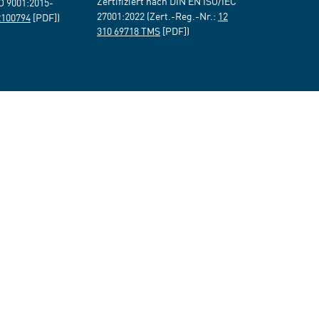
Zertifiziert nach DIN EN ISO/IEC
SO 9001:2015-
27001:2022 (Zert.-Reg.-Nr.:
12
2100794
[PDF])
310 69718 TMS
[PDF])