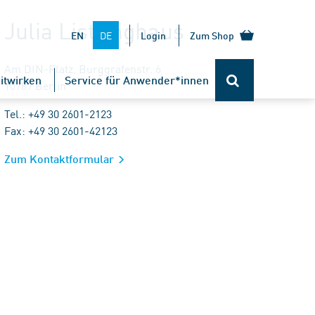
Julia Listringhaus
DE
EN
Login
Zum Shop
Am DIN-Platz, Burggrafenstr. 6
itwirken
Service für Anwender*innen
10787 Berlin
Tel.: +49 30 2601-2123
Fax: +49 30 2601-42123
Zum Kontaktformular