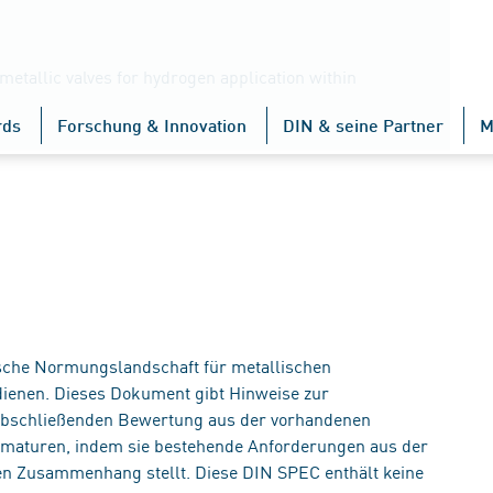
metallic valves for hydrogen application within
rds
Forschung & Innovation
DIN & seine Partner
M
ische Normungslandschaft für metallischen
ienen. Dieses Dokument gibt Hinweise zur
 abschließenden Bewertung aus der vorhandenen
rmaturen, indem sie bestehende Anforderungen aus der
n Zusammenhang stellt. Diese DIN SPEC enthält keine