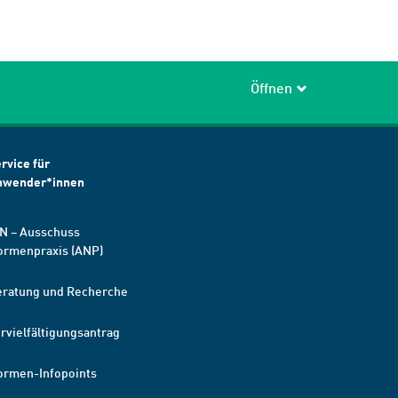
Öffnen
rvice für
nwender*innen
N – Ausschuss
ormenpraxis (ANP)
eratung und Recherche
rvielfältigungsantrag
ormen-Infopoints