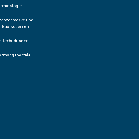
erminologie
arnvermerke und
erkaufssperren
eiterbildungen
ormungsportale