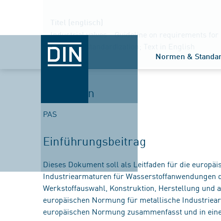
Titel (englisch)
Industrial valves - Guideline on requirements for 
European standardization; Text in English
Normen & Standa
Verfahren
PAS
Einführungsbeitrag
Dieses Dokument soll als Leitfaden für die europä
Industriearmaturen für Wasserstoffanwendungen d
Werkstoffauswahl, Konstruktion, Herstellung und
europäischen Normung für metallische Industriea
europäischen Normung zusammenfasst und in eine