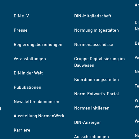
A
DIN e. V.
DIN-Mitgliedschaft
DI
N
Presse
Normung mitgestalten
B
Regierungsbeziehungen
Normenausschüsse
Ve
Veranstaltungen
Gruppe Digitalisierung im
Bauwesen
N
DIN in der Welt
Koordinierungsstellen
T
Publikationen
Norm-Entwurfs-Portal
W
Newsletter abonnieren
V
g
Normen initiieren
Ausstellung NormenWerk
W
DIN-Anzeiger
Karriere
N
Ausschreibungen