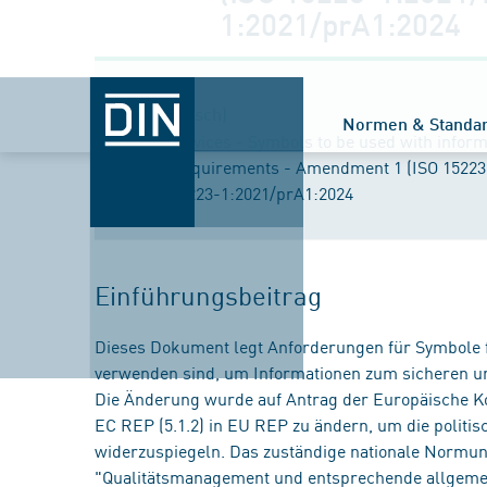
1:2021/prA1:2024
Titel (englisch)
Normen & Standa
Medical devices - Symbols to be used with inform
General requirements - Amendment 1 (ISO 15223
EN ISO 15223-1:2021/prA1:2024
Einführungsbeitrag
Dieses Dokument legt Anforderungen für Symbole fe
verwenden sind, um Informationen zum sicheren und
Die Änderung wurde auf Antrag der Europäische Kom
EC REP (5.1.2) in EU REP zu ändern, um die politi
widerzuspiegeln. Das zuständige nationale Normu
"Qualitätsmanagement und entsprechende allgemei