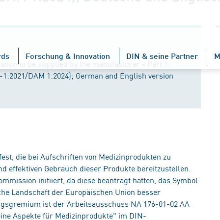
rds
Forschung & Innovation
DIN & seine Partner
M
ation to be supplied by the manufacturer - Part 1:
-1:2021/DAM 1:2024); German and English version
st, die bei Aufschriften von Medizinprodukten zu
 effektiven Gebrauch dieser Produkte bereitzustellen.
mission initiiert, da diese beantragt hatten, das Symbol
sche Landschaft der Europäischen Union besser
ngsgremium ist der Arbeitsausschuss NA 176-01-02 AA
ne Aspekte für Medizinprodukte" im DIN-