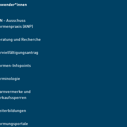
nwender*innen
N – Ausschuss
ormenpraxis (ANP)
eratung und Recherche
rvielfältigungsantrag
ormen-Infopoints
erminologie
arnvermerke und
erkaufssperren
eiterbildungen
ormungsportale