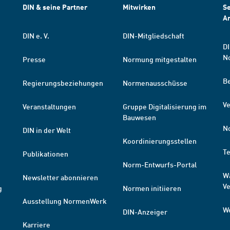
DIN & seine Partner
Mitwirken
Se
A
DIN e. V.
DIN-Mitgliedschaft
DI
N
Presse
Normung mitgestalten
B
Regierungsbeziehungen
Normenausschüsse
Ve
Veranstaltungen
Gruppe Digitalisierung im
Bauwesen
N
DIN in der Welt
Koordinierungsstellen
T
Publikationen
Norm-Entwurfs-Portal
W
Newsletter abonnieren
V
g
Normen initiieren
Ausstellung NormenWerk
W
DIN-Anzeiger
Karriere