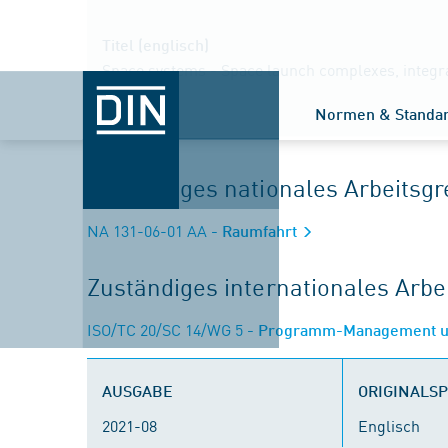
Titel (englisch)
Space systems - Space launch complexes, integrati
guidelines
Normen & Standa
Zuständiges nationales Arbeits
NA 131-06-01 AA
- Raumfahrt
Zuständiges internationales Arb
ISO/TC 20/SC 14/WG 5
- Programm-Management und
AUSGABE
ORIGINALS
2021-08
Englisch