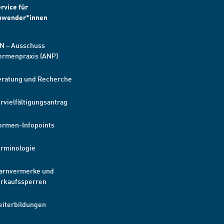
rvice für
nwender*innen
N – Ausschuss
ormenpraxis (ANP)
eratung und Recherche
rvielfältigungsantrag
ormen-Infopoints
erminologie
arnvermerke und
erkaufssperren
eiterbildungen