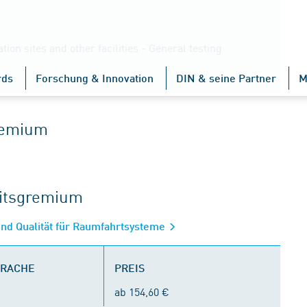
on sites and other facilities - General testing
rds
Forschung & Innovation
DIN & seine Partner
M
gremium
eitsgremium
 Qualität für Raumfahrtsysteme
PRACHE
PREIS
ab 154,60 €