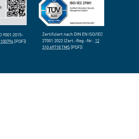
Zertifiziert nach DIN EN ISO/IEC
SO 9001:2015-
27001:2022 (Zert.-Reg.-Nr.:
12
2100794
[PDF])
310 69718 TMS
[PDF])