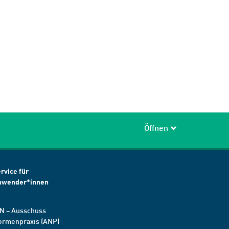
Öffnen
rvice für
nwender*innen
N – Ausschuss
ormenpraxis (ANP)