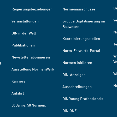
B
Regierungsbeziehungen
Normenausschüsse
Ve
Veranstaltungen
Gruppe Digitalisierung im
Bauwesen
N
DIN in der Welt
Koordinierungsstellen
T
Publikationen
Norm-Entwurfs-Portal
W
Newsletter abonnieren
V
g
Normen initiieren
Ausstellung NormenWerk
W
DIN-Anzeiger
Karriere
N
Ausschreibungen
Anfahrt
DIN Young Professionals
50 Jahre. 50 Normen.
DIN.ONE