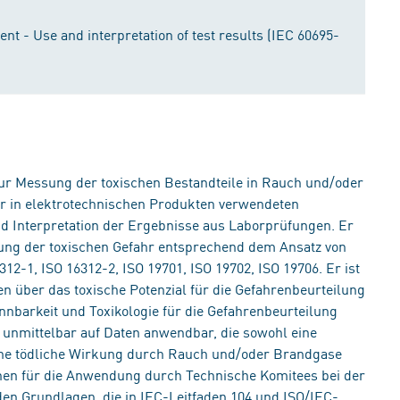
luent - Use and interpretation of test results (IEC 60695-
 zur Messung der toxischen Bestandteile in Rauch und/oder
r in elektrotechnischen Produkten verwendeten
nd Interpretation der Ergebnisse aus Laborprüfungen. Er
lung der toxischen Gefahr entsprechend dem Ansatz von
12-1, ISO 16312-2, ISO 19701, ISO 19702, ISO 19706. Er ist
en über das toxische Potenzial für die Gefahrenbeurteilung
nnbarkeit und Toxikologie für die Gefahrenbeurteilung
 unmittelbar auf Daten anwendbar, die sowohl eine
ine tödliche Wirkung durch Rauch und/oder Brandgase
ehen für die Anwendung durch Technische Komitees bei der
n Grundlagen, die in IEC-Leitfaden 104 und ISO/IEC-