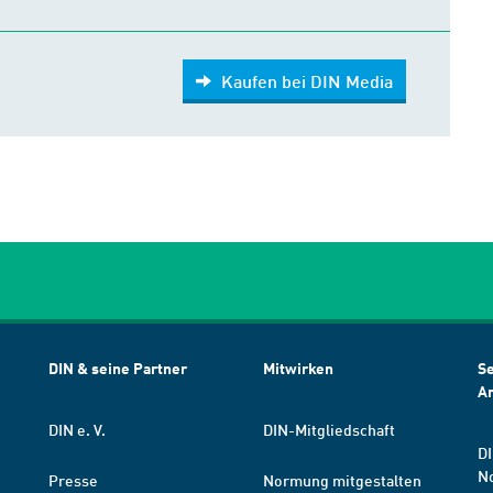
Kaufen bei DIN Media
DIN & seine Partner
Mitwirken
Se
A
DIN e. V.
DIN-Mitgliedschaft
DI
N
Presse
Normung mitgestalten