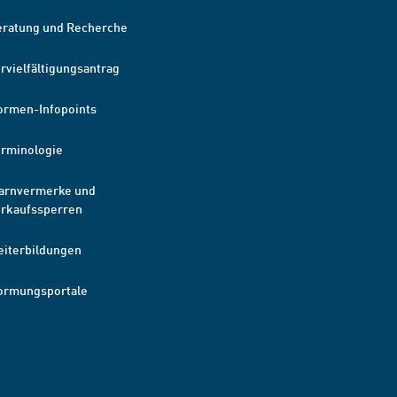
eratung und Recherche
rvielfältigungsantrag
ormen-Infopoints
erminologie
arnvermerke und
erkaufssperren
eiterbildungen
ormungsportale