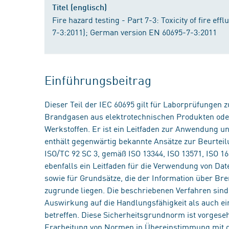
Titel (englisch)
Fire hazard testing - Part 7-3: Toxicity of fire eff
7-3:2011); German version EN 60695-7-3:2011
Einführungsbeitrag
Dieser Teil der IEC 60695 gilt für Laborprüfungen
Brandgasen aus elektrotechnischen Produkten ode
Werkstoffen. Er ist ein Leitfaden zur Anwendung u
enthält gegenwärtig bekannte Ansätze zur Beurtei
ISO/TC 92 SC 3, gemäß ISO 13344, ISO 13571, ISO 163
ebenfalls ein Leitfaden für die Verwendung von Dat
sowie für Grundsätze, die der Information über Bre
zugrunde liegen. Die beschriebenen Verfahren sind
Auswirkung auf die Handlungsfähigkeit als auch e
betreffen. Diese Sicherheitsgrundnorm ist vorges
Erarbeitung von Normen in Übereinstimmung mit de