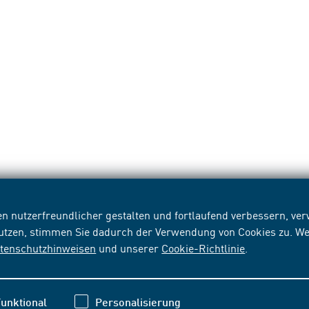
n nutzerfreundlicher gestalten und fortlaufend verbessern, v
nutzen, stimmen Sie dadurch der Verwendung von Cookies zu. We
tenschutzhinweisen
und unserer
Cookie-Richtlinie
.
unktional
Personalisierung