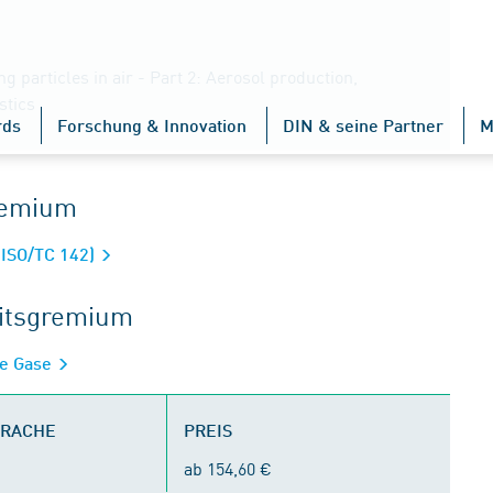
ng particles in air - Part 2: Aerosol production,
stics
rds
Forschung & Innovation
DIN & seine Partner
M
gremium
 ISO/TC 142)
eitsgremium
re Gase
PRACHE
PREIS
ab 154,60 €