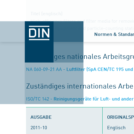
Titel (englisch)
High-efficiency filters and filter media for removi
measuring equipment and particle-counting stati
Normen & Standa
Zuständiges nationales Arbeits
NA 060-09-21 AA
- Luftfilter (SpA CEN/TC 195 und
Zuständiges internationales Arb
ISO/TC 142
- Reinigungsgeräte für Luft- und ande
AUSGABE
ORIGINALS
2011-10
Englisch