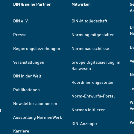
DIN & seine Partner
Mitwirken
Se
A
DIN e. V.
DIN-Mitgliedschaft
DI
N
Presse
Normung mitgestalten
B
Regierungsbeziehungen
Normenausschüsse
Ve
Veranstaltungen
Gruppe Digitalisierung im
Bauwesen
N
DIN in der Welt
Koordinierungsstellen
T
Publikationen
Norm-Entwurfs-Portal
W
Newsletter abonnieren
V
g
Normen initiieren
Ausstellung NormenWerk
W
DIN-Anzeiger
Karriere