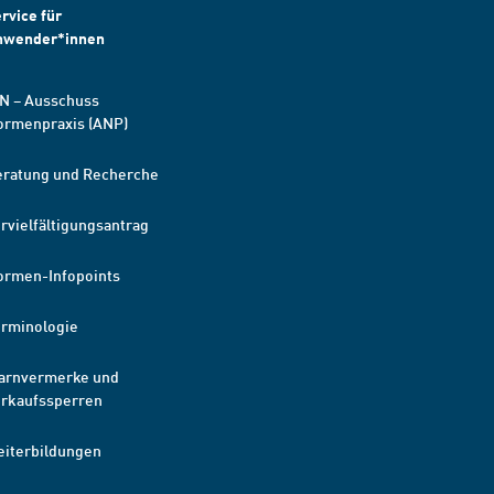
rvice für
nwender*innen
N – Ausschuss
ormenpraxis (ANP)
eratung und Recherche
rvielfältigungsantrag
ormen-Infopoints
erminologie
arnvermerke und
erkaufssperren
eiterbildungen