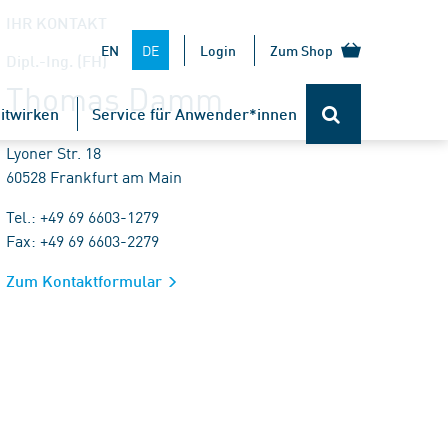
IHR KONTAKT
DE
EN
Login
Zum Shop
Dipl.-Ing. (FH)
Thomas Damm
itwirken
Service für Anwender*innen
Lyoner Str. 18
60528 Frankfurt am Main
Tel.: +49 69 6603-1279
Fax: +49 69 6603-2279
Zum Kontaktformular