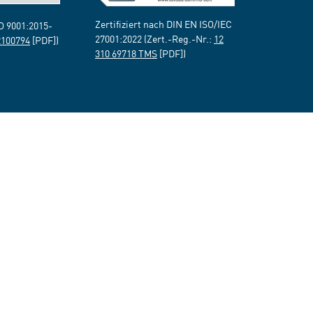
Zertifiziert nach DIN EN ISO/IEC
SO 9001:2015-
27001:2022 (Zert.-Reg.-Nr.:
12
2100794
[PDF])
310 69718 TMS
[PDF])