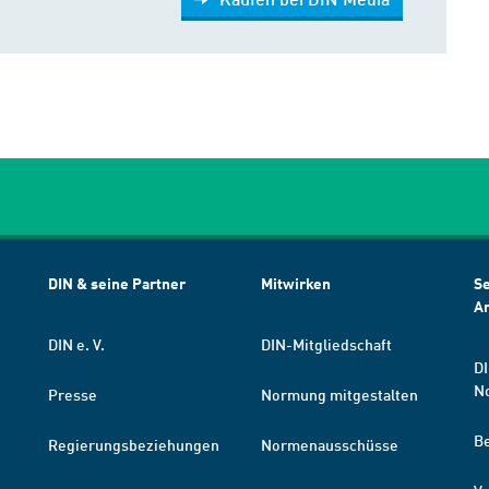
DIN & seine Partner
Mitwirken
Se
A
DIN e. V.
DIN-Mitgliedschaft
DI
N
Presse
Normung mitgestalten
B
Regierungsbeziehungen
Normenausschüsse