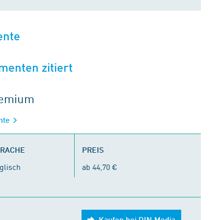
ente
menten zitiert
gremium
nte
PRACHE
PREIS
glisch
ab 44,70 €
Kaufen bei DIN Media