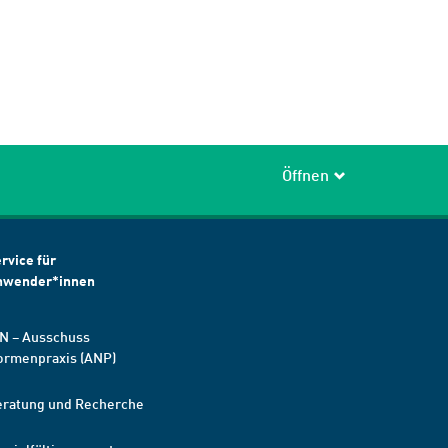
Öffnen
rvice für
nwender*innen
N – Ausschuss
ormenpraxis (ANP)
eratung und Recherche