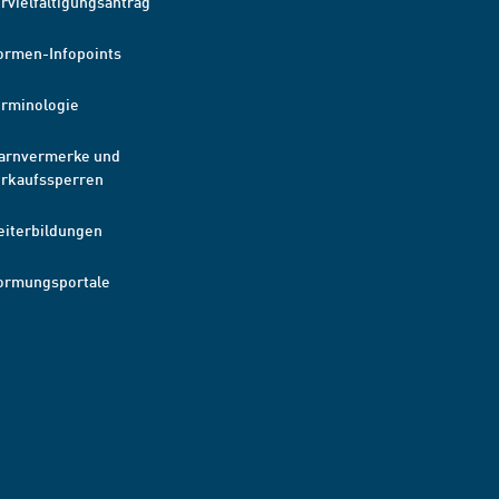
rvielfältigungsantrag
ormen-Infopoints
erminologie
arnvermerke und
erkaufssperren
eiterbildungen
ormungsportale