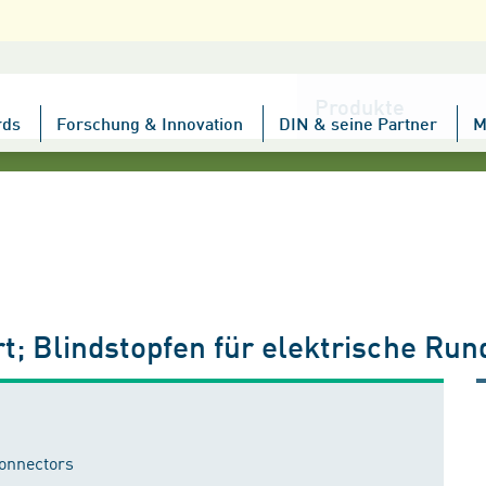
Kategorie
wählen
rds
Forschung & Innovation
DIN & seine Partner
M
t; Blindstopfen für elektrische Run
connectors