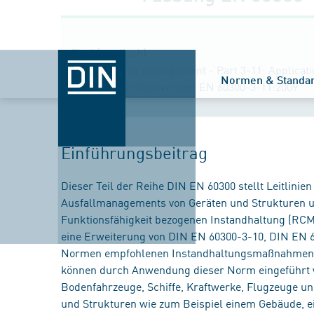
Titel (englisch)
Dependability management - Part 3-11: Applicatio
Normen & Standa
11:2009); German version EN 60300-3-11:2009
Einführungsbeitrag
Dieser Teil der Reihe DIN EN 60300 stellt Leitlinie
Ausfallmanagements von Geräten und Strukturen u
Funktionsfähigkeit bezogenen Instandhaltung (RCM)
eine Erweiterung von DIN EN 60300-3-10, DIN EN 6
Normen empfohlenen Instandhaltungsmaßnahmen, d
können durch Anwendung dieser Norm eingeführt w
Bodenfahrzeuge, Schiffe, Kraftwerke, Flugzeuge u
und Strukturen wie zum Beispiel einem Gebäude, e