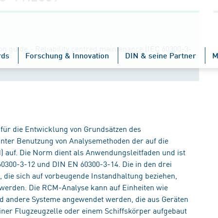
n guide - Reliability centred maintenance (IEC 60300-3-
rds
Forschung & Innovation
DIN & seine Partner
M
n für die Entwicklung von Grundsätzen des
nter Benutzung von Analysemethoden der auf die
 auf. Die Norm dient als Anwendungsleitfaden und ist
0300-3-12 und DIN EN 60300-3-14. Die in den drei
ie sich auf vorbeugende Instandhaltung beziehen,
erden. Die RCM-Analyse kann auf Einheiten wie
nd andere Systeme angewendet werden, die aus Geräten
iner Flugzeugzelle oder einem Schiffskörper aufgebaut