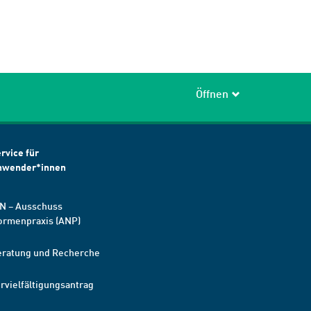
Öffnen
rvice für
nwender*innen
N – Ausschuss
ormenpraxis (ANP)
eratung und Recherche
rvielfältigungsantrag