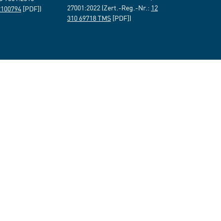
27001:2022 (Zert.-Reg.-Nr.:
12
2100794
[PDF])
310 69718 TMS
[PDF])