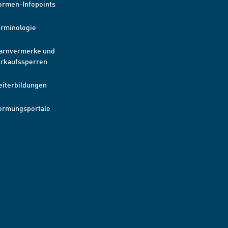
ormen-Infopoints
erminologie
arnvermerke und
erkaufssperren
eiterbildungen
ormungsportale