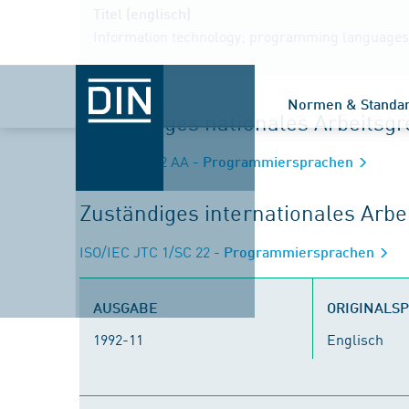
Titel (englisch)
Information technology; programming languages
Normen & Standa
Zuständiges nationales Arbeits
NA 043-01-22 AA
- Programmiersprachen
Zuständiges internationales Arb
ISO/IEC JTC 1/SC 22
- Programmiersprachen
AUSGABE
ORIGINALS
1992-11
Englisch