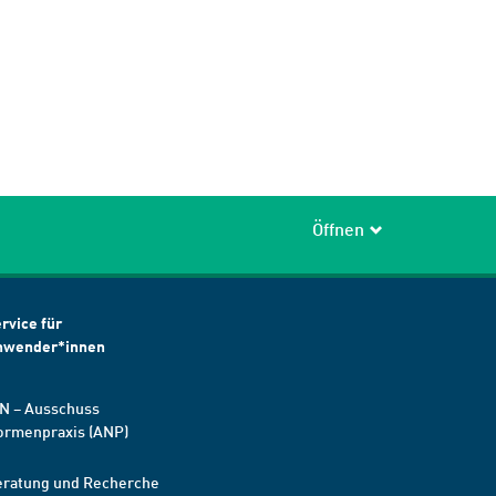
Öffnen
rvice für
nwender*innen
N – Ausschuss
ormenpraxis (ANP)
eratung und Recherche