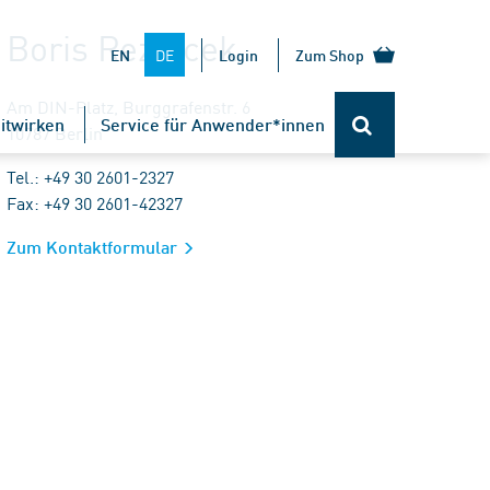
Boris Reznicek
DE
EN
Login
Zum Shop
Am DIN-Platz, Burggrafenstr. 6
itwirken
Service für Anwender*innen
10787 Berlin
Tel.: +49 30 2601-2327
Fax: +49 30 2601-42327
Zum Kontaktformular