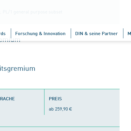
; PL/1 general purpose subset
rds
Forschung & Innovation
DIN & seine Partner
M
gremium
eitsgremium
PRACHE
PREIS
ab 259,90 €