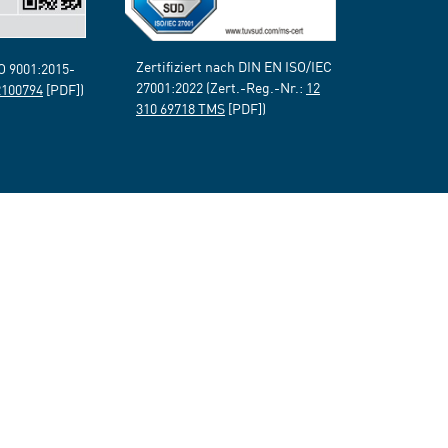
Zertifiziert nach DIN EN ISO/IEC
SO 9001:2015-
27001:2022 (Zert.-Reg.-Nr.:
12
2100794
[PDF])
310 69718 TMS
[PDF])