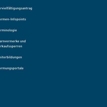
rvielfältigungsantrag
ormen-Infopoints
erminologie
arnvermerke und
erkaufssperren
eiterbildungen
ormungsportale