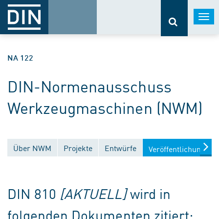
Togg
navi
NA 122
DIN-Normenausschuss
Werkzeugmaschinen (NWM)
Über NWM
Projekte
Entwürfe
Veröffentlichungen
DIN 810
[AKTUELL]
wird in
folgenden Dokumenten zitiert: