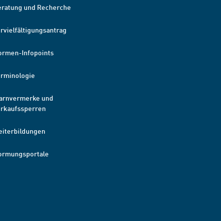
eratung und Recherche
rvielfältigungsantrag
ormen-Infopoints
erminologie
arnvermerke und
erkaufssperren
eiterbildungen
ormungsportale