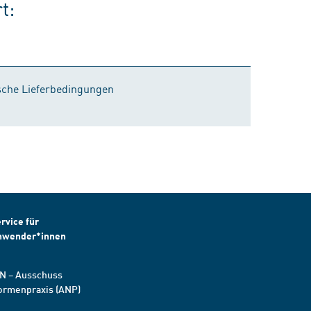
t:
ische Lieferbedingungen
rvice für
nwender*innen
N – Ausschuss
ormenpraxis (ANP)