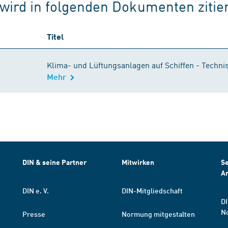
wird in folgenden Dokumenten zitier
Titel
Klima- und Lüftungsanlagen auf Schiffen - Techn
Mehr
DIN & seine Partner
Mitwirken
Se
A
DIN e. V.
DIN-Mitgliedschaft
DI
N
Presse
Normung mitgestalten