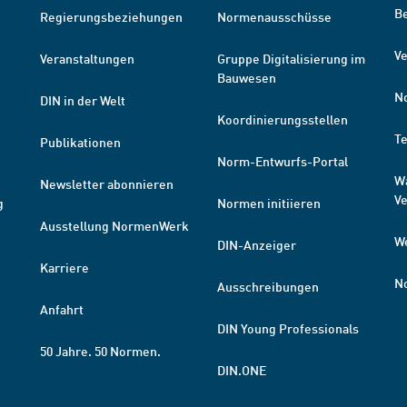
B
Regierungsbeziehungen
Normenausschüsse
Ve
Veranstaltungen
Gruppe Digitalisierung im
Bauwesen
N
DIN in der Welt
Koordinierungsstellen
T
Publikationen
Norm-Entwurfs-Portal
W
Newsletter abonnieren
V
g
Normen initiieren
Ausstellung NormenWerk
W
DIN-Anzeiger
Karriere
N
Ausschreibungen
Anfahrt
DIN Young Professionals
50 Jahre. 50 Normen.
DIN.ONE