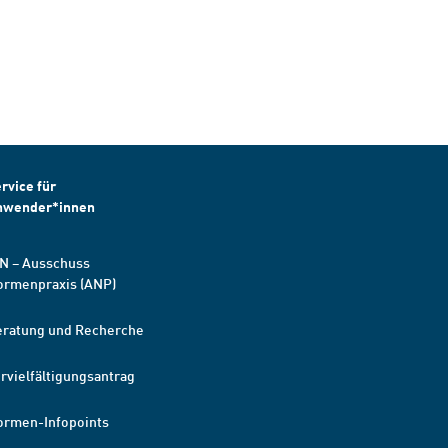
rvice für
nwender*innen
N – Ausschuss
ormenpraxis (ANP)
eratung und Recherche
rvielfältigungsantrag
ormen-Infopoints