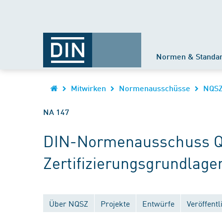
Normen & Standa
Mitwirken
Normenausschüsse
NQS
NA 147
DIN-Normenausschuss Qu
Zertifizierungsgrundlage
Über NQSZ
Projekte
Entwürfe
Veröffent