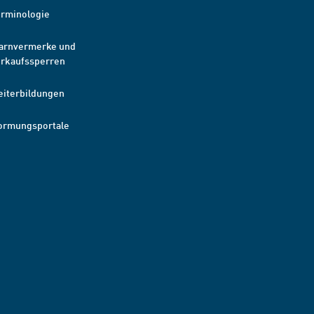
erminologie
arnvermerke und
erkaufssperren
eiterbildungen
ormungsportale