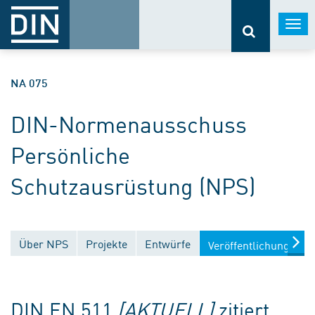
Togg
navi
NA 075
DIN-Normenausschuss
Persönliche
Schutzausrüstung (NPS)
Über NPS
Projekte
Entwürfe
Veröffentlichungen
DIN EN 511
[AKTUELL]
zitiert