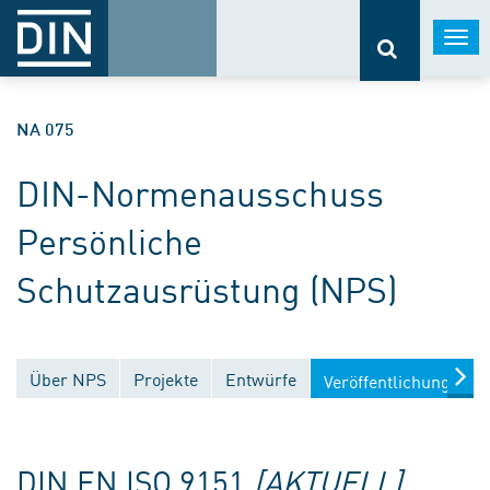
Togg
navi
NA 075
DIN-Normenausschuss
Persönliche
Schutzausrüstung (NPS)
Über NPS
Projekte
Entwürfe
Veröffentlichungen
DIN EN ISO 9151
[AKTUELL]