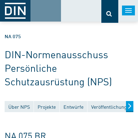
Togg
navi
NA 075
DIN-Normenausschuss
Persönliche
Schutzausrüstung (NPS)
Über NPS
Projekte
Entwürfe
Veröffentlichungen
NA 075 BR