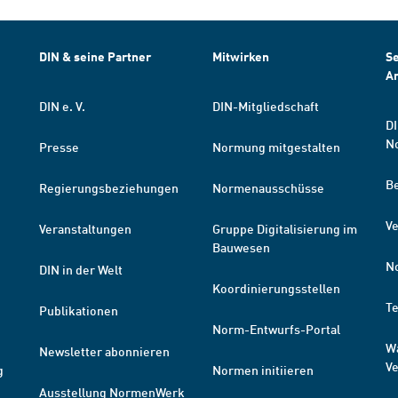
DIN & seine Partner
Mitwirken
Se
A
DIN e. V.
DIN-Mitgliedschaft
DI
N
Presse
Normung mitgestalten
B
Regierungsbeziehungen
Normenausschüsse
Ve
Veranstaltungen
Gruppe Digitalisierung im
Bauwesen
N
DIN in der Welt
Koordinierungsstellen
T
Publikationen
Norm-Entwurfs-Portal
W
Newsletter abonnieren
V
g
Normen initiieren
Ausstellung NormenWerk