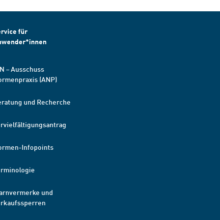
rvice für
nwender*innen
N – Ausschuss
ormenpraxis (ANP)
eratung und Recherche
rvielfältigungsantrag
ormen-Infopoints
erminologie
arnvermerke und
erkaufssperren