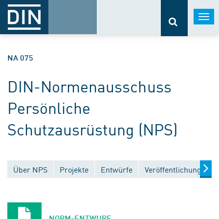
Togg
navi
NA 075
DIN-Normenausschuss
Persönliche
Schutzausrüstung (NPS)
Über NPS
Projekte
Entwürfe
Veröffentlichungen
NORM-ENTWURF