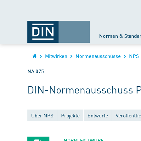
Normen & Standa
Mitwirken
Normenausschüsse
NPS
NA 075
DIN-Normenausschuss Pe
Über NPS
Projekte
Entwürfe
Veröffentl
NORM-ENTWURF