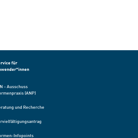
rvice für
nwender*innen
N – Ausschuss
ormenpraxis (ANP)
eratung und Recherche
rvielfältigungsantrag
ormen-Infopoints