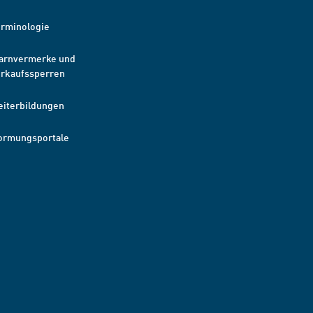
erminologie
arnvermerke und
erkaufssperren
eiterbildungen
ormungsportale