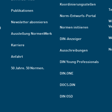
Koordinierungsstellen
T
Publikationen
Norm-Entwurfs-Portal
W
Newsletter abonnieren
V
g
Normen initiieren
Ausstellung NormenWerk
W
DIN-Anzeiger
Karriere
N
Ausschreibungen
Anfahrt
DIN Young Professionals
50 Jahre. 50 Normen.
DIN.ONE
DOCS.DIN
DIN OSD