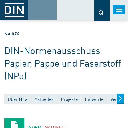
Togg
navi
NA 074
DIN-Normenausschuss
Papier, Pappe und Faserstoff
(NPa)
Über NPa
Aktuelles
Projekte
Entwürfe
Veröffen
NORM
[AKTUELL]