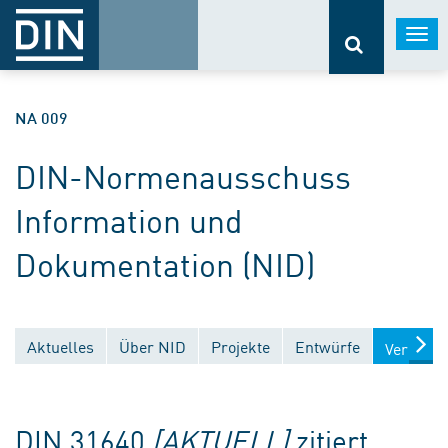
Togg
navi
NA 009
DIN-Normenausschuss
Information und
Dokumentation (NID)
Aktuelles
Über NID
Projekte
Entwürfe
Veröffen
DIN 31640
[AKTUELL]
zitiert