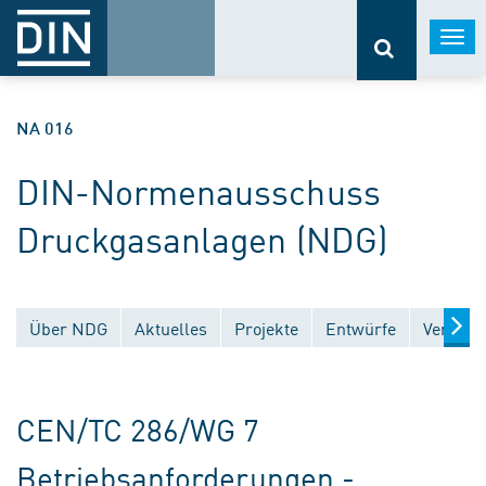
Togg
navi
NA 016
DIN-Normenausschuss
Druckgasanlagen (NDG)
Über NDG
Aktuelles
Projekte
Entwürfe
Veröffe
CEN/TC 286/WG 7
Betriebsanforderungen -