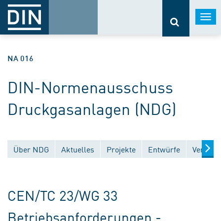
Togg
navi
NA 016
DIN-Normenausschuss
Druckgasanlagen (NDG)
Über NDG
Aktuelles
Projekte
Entwürfe
Veröffe
CEN/TC 23/WG 33
Betriebsanforderungen -