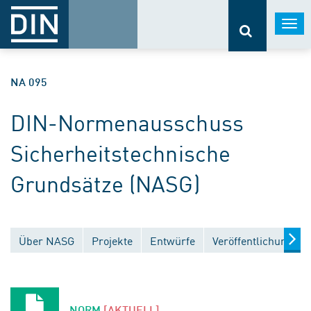
Togg
navi
NA 095
DIN-Normenausschuss
Sicherheitstechnische
Grundsätze (NASG)
Über NASG
Projekte
Entwürfe
Veröffentlichungen
NORM
[AKTUELL]