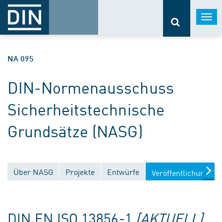
Togg
navi
NA 095
DIN-Normenausschuss
Sicherheitstechnische
Grundsätze (NASG)
Über NASG
Projekte
Entwürfe
Veröffentlichungen
DIN EN ISO 13856-1
[AKTUELL]