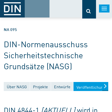
Togg
navi
NA 095
DIN-Normenausschuss
Sicherheitstechnische
Grundsätze (NASG)
Über NASG
Projekte
Entwürfe
Veröffentlichungen
DIN 4844-1
[AKTUELL]
wird in