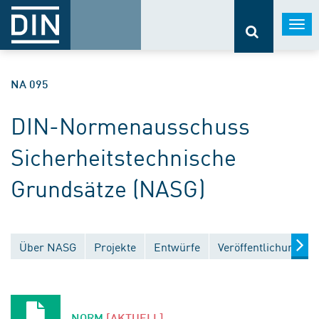
Togg
navi
NA 095
DIN-Normenausschuss
Sicherheitstechnische
Grundsätze (NASG)
Über NASG
Projekte
Entwürfe
Veröffentlichungen
NORM
[AKTUELL]