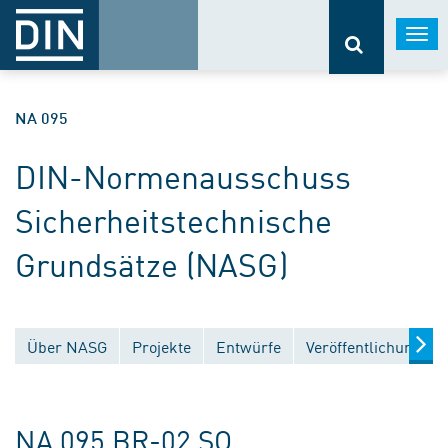
Togg
navi
NA 095
DIN-Normenausschuss
Sicherheitstechnische
Grundsätze (NASG)
Über NASG
Projekte
Entwürfe
Veröffentlichungen
NA 095 BR-02 SO