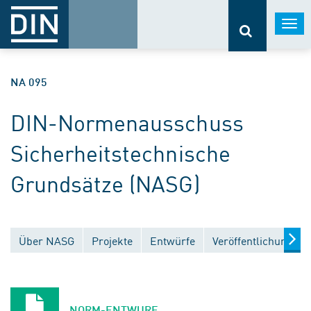
Togg
navi
NA 095
DIN-Normenausschuss
Sicherheitstechnische
Grundsätze (NASG)
Über NASG
Projekte
Entwürfe
Veröffentlichungen
NORM-ENTWURF