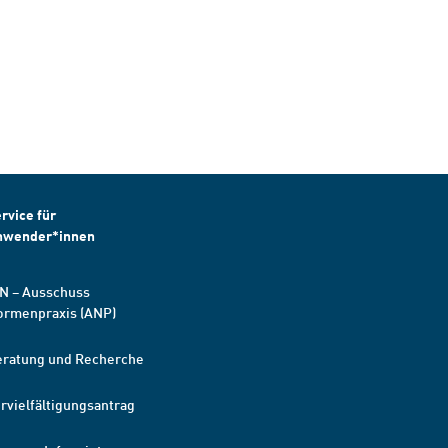
rvice für
nwender*innen
N – Ausschuss
ormenpraxis (ANP)
eratung und Recherche
rvielfältigungsantrag