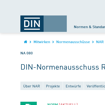
Normen & Standa
Mitwirken
Normenausschüsse
NAR
NA 080
DIN-Normenausschuss Ra
Über NAR
Projekte
Entwürfe
Veröffentl
NORM
[AKTUELL]