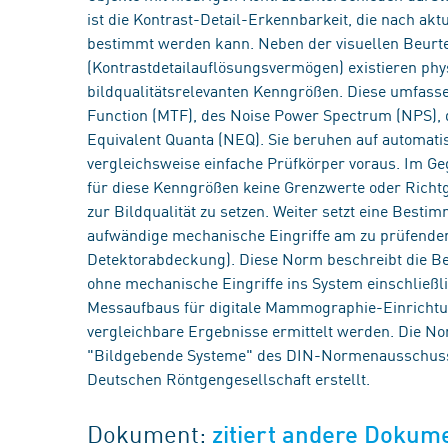
ist die Kontrast-Detail-Erkennbarkeit, die nach akt
bestimmt werden kann. Neben der visuellen Beurtei
(Kontrastdetailauflösungsvermögen) existieren ph
bildqualitätsrelevanten Kenngrößen. Diese umfass
Function (MTF), des Noise Power Spectrum (NPS), 
Equivalent Quanta (NEQ). Sie beruhen auf automat
vergleichsweise einfache Prüfkörper voraus. Im Geg
für diese Kenngrößen keine Grenzwerte oder Richtg
zur Bildqualität zu setzen. Weiter setzt eine Bes
aufwändige mechanische Eingriffe am zu prüfende
Detektorabdeckung). Diese Norm beschreibt die 
ohne mechanische Eingriffe ins System einschließl
Messaufbaus für digitale Mammographie-Einrichtun
vergleichbare Ergebnisse ermittelt werden. Die 
"Bildgebende Systeme" des DIN-Normenausschusse
Deutschen Röntgengesellschaft erstellt.
Dokument:
zitiert andere Dokum