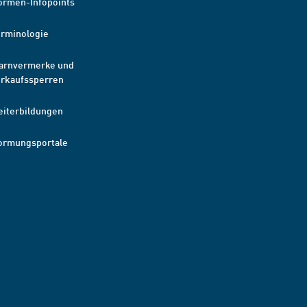
ormen-Infopoints
erminologie
arnvermerke und
erkaufssperren
eiterbildungen
ormungsportale