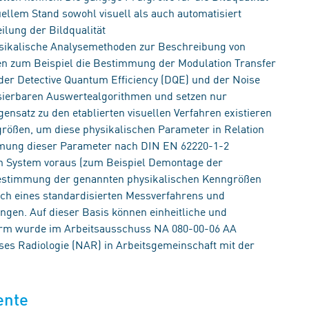
uellem Stand sowohl visuell als auch automatisiert
lung der Bildqualität
ysikalische Analysemethoden zur Beschreibung von
en zum Beispiel die Bestimmung der Modulation Transfer
der Detective Quantum Efficiency (DQE) und der Noise
isierbaren Auswertealgorithmen und setzen nur
ensatz zu den etablierten visuellen Verfahren existieren
rößen, um diese physikalischen Parameter in Relation
timmung dieser Parameter nach DIN EN 62220-1-2
n System voraus (zum Beispiel Demontage der
Bestimmung der genannten physikalischen Kenngrößen
ich eines standardisierten Messverfahrens und
gen. Auf dieser Basis können einheitliche und
Norm wurde im Arbeitsausschuss NA 080-00-06 AA
s Radiologie (NAR) in Arbeitsgemeinschaft mit der
ente