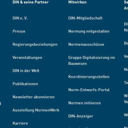
DIN & seine Partner
Mitwirken
Se
A
DIN e. V.
DIN-Mitgliedschaft
DI
N
Presse
Normung mitgestalten
B
Regierungsbeziehungen
Normenausschüsse
Ve
Veranstaltungen
Gruppe Digitalisierung im
Bauwesen
N
DIN in der Welt
Koordinierungsstellen
T
Publikationen
Norm-Entwurfs-Portal
W
Newsletter abonnieren
V
g
Normen initiieren
Ausstellung NormenWerk
W
DIN-Anzeiger
Karriere
N