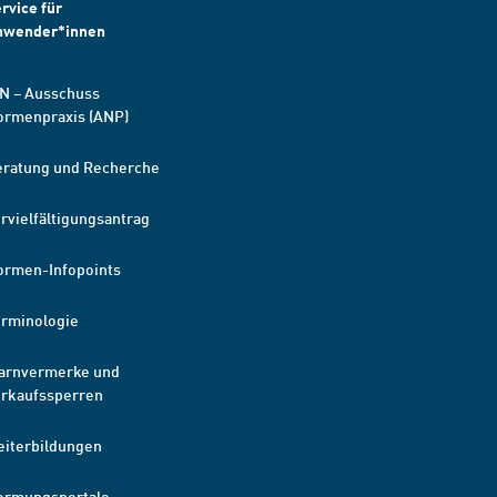
rvice für
nwender*innen
N – Ausschuss
ormenpraxis (ANP)
eratung und Recherche
rvielfältigungsantrag
ormen-Infopoints
erminologie
arnvermerke und
erkaufssperren
eiterbildungen
ormungsportale