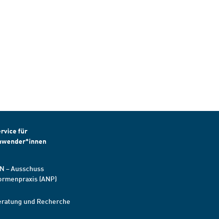
rvice für
nwender*innen
N – Ausschuss
ormenpraxis (ANP)
eratung und Recherche