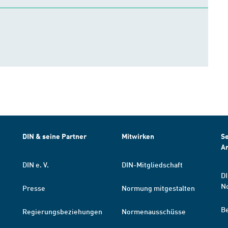
DIN & seine Partner
Mitwirken
Se
A
DIN e. V.
DIN-Mitgliedschaft
DI
N
Presse
Normung mitgestalten
B
Regierungsbeziehungen
Normenausschüsse