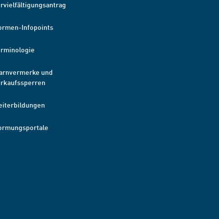
rvielfältigungsantrag
ormen-Infopoints
erminologie
arnvermerke und
erkaufssperren
eiterbildungen
ormungsportale