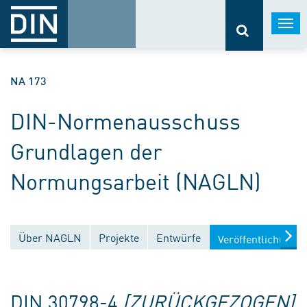
Togg
navi
NA 173
DIN-Normenausschuss
Grundlagen der
Normungsarbeit (NAGLN)
Über NAGLN
Projekte
Entwürfe
Veröffentlichunge
DIN 30798-4
[ZURÜCKGEZOGEN]